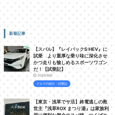
新着記事
【スバル】『レイバックS:HEV』に
試乗 より重厚な乗り味に深化させ
かつ走りも愉しめるスポーツワゴン
だ！【試乗記】
2026/8/6
クルマの紹介・試乗記
【東京・浅草でサ活】終電逃しの救
世主『浅草ROX まつり湯』は家族利