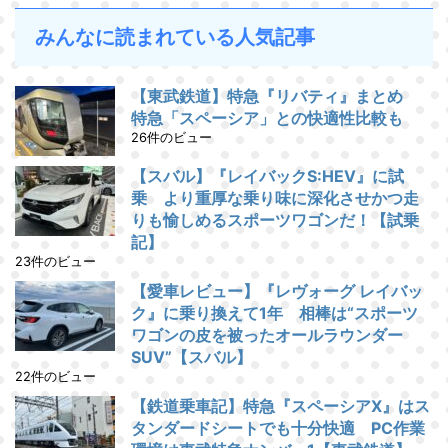
みんなに読まれている人気記事
【東武鉄道】特急『リバティ』まとめ
特急「スペーシア」との快適性比較も
26件のビュー
【スバル】『レイバックS:HEV』に試
乗 より重厚な乗り味に深化させかつ走
りも愉しめるスポーツワゴンだ！【試乗
記】
23件のビュー
【愛車レビュー】『レヴォーグ レイバッ
ク』に乗り換えて1年 相棒は“スポーツ
ワゴンの皮を被ったオールラウンダー
SUV”【スバル】
22件のビュー
【鉄道乗車記】特急『スペーシアX』はス
タンダードシートでも十分快適 PC作業