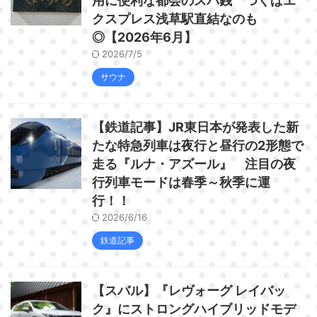
用に便利な都会のスパ銭 つくばエ
クスプレス浅草駅直結なのも
◎【2026年6月】
2026/7/5
サウナ
【鉄道記事】JR東日本が発表した新
たな特急列車は夜行と昼行の2形態で
走る『ルナ・アズール』 注目の夜
行列車モードは春季～秋季に運
行！！
2026/6/16
鉄道記事
【スバル】『レヴォーグ レイバッ
ク』にストロングハイブリッドモデ