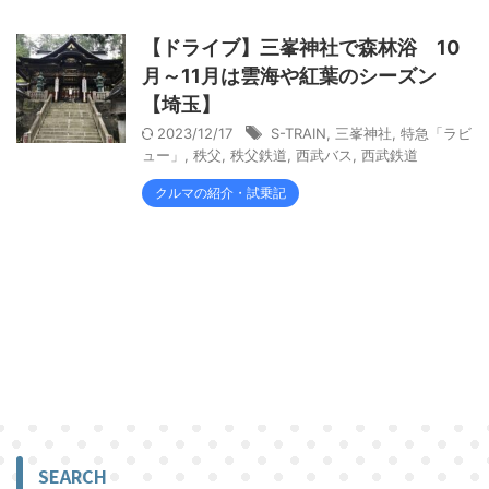
【ドライブ】三峯神社で森林浴 10
月～11月は雲海や紅葉のシーズン
【埼玉】
2023/12/17
S-TRAIN
,
三峯神社
,
特急「ラビ
ュー」
,
秩父
,
秩父鉄道
,
西武バス
,
西武鉄道
クルマの紹介・試乗記
SEARCH