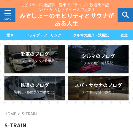
モビリティ関連記事｜愛車でドライブ｜鉄道乗車記｜
スパ・サ活をマイペースで更新中
みぞしょーのモビリティとサウナが
ある人生
愛車
ドライブ・ツーリング
クルマの紹介・試乗記
鉄道
愛車のブログ
クルマのブログ
ドライブ／カスタム／愛用品レ
クルマ紹介や試乗記
ビュー
鉄道のブログ
スパ・サウナのブログ
乗車記（移動手段の参考に）
スパ活・サ活の参考に
HOME
>
S-TRAIN
S-TRAIN