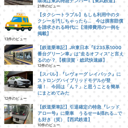
環境は東武特急ナンバー1【東武鉄道】
21件のビュー
【タクシートラブル】もしも利用中のタ
クシーを汚しちゃったら… 今は損害賠償
を請求される時代に【清掃費用の一例を
掲載】
13件のビュー
【鉄道乗車記】JR東日本『E235系1000
番台グリーン車』は“走るオフィス”と言え
るのか？ 【横須賀・総武快速線】
12件のビュー
【スバル】『レヴォーグ レイバック』に
ストロングハイブリッドモデルが登
場！ 今回は「ん？」と思うことを簡単
にまとめてみた
12件のビュー
【鉄道乗車記】引退確定の特急『レッド
アロー号』に乗車 うるせー&揺れる…で
も好き（笑）【西武鉄道】
10件のビュー