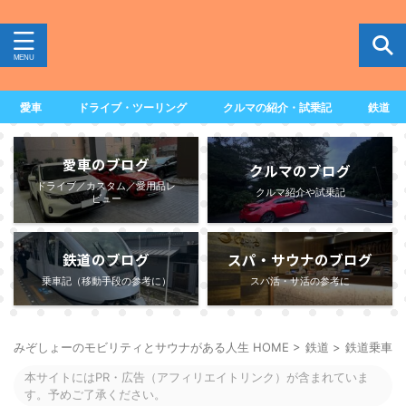
愛車
ドライブ・ツーリング
クルマの紹介・試乗記
鉄道
愛車のブログ
クルマのブログ
ドライブ／カスタム／愛用品レ
クルマ紹介や試乗記
ビュー
鉄道のブログ
スパ・サウナのブログ
乗車記（移動手段の参考に）
スパ活・サ活の参考に
みぞしょーのモビリティとサウナがある人生 HOME
>
鉄道
>
鉄道乗車記
本サイトにはPR・広告（アフィリエイトリンク）が含まれていま
す。予めご了承ください。