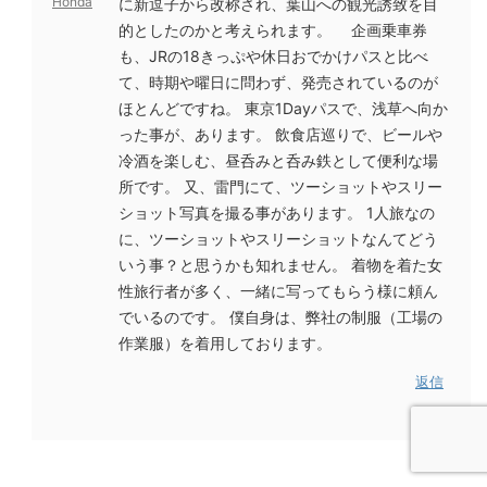
Honda
に新逗子から改称され、葉山への観光誘致を目
的としたのかと考えられます。
企画乗車券
も、JRの18きっぷや休日おでかけパスと比べ
て、時期や曜日に問わず、発売されているのが
ほとんどですね。
東京1Dayパスで、浅草へ向か
った事が、あります。
飲食店巡りで、ビールや
冷酒を楽しむ、昼呑みと呑み鉄として便利な場
所です。
又、雷門にて、ツーショットやスリー
ショット写真を撮る事があります。
1人旅なの
に、ツーショットやスリーショットなんてどう
いう事？と思うかも知れません。
着物を着た女
性旅行者が多く、一緒に写ってもらう様に頼ん
でいるのです。
僕自身は、弊社の制服（工場の
作業服）を着用しております。
返信