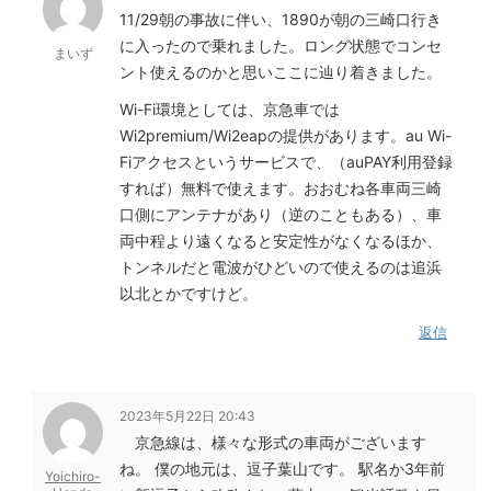
11/29朝の事故に伴い、1890が朝の三崎口行き
に入ったので乗れました。ロング状態でコンセ
まいず
ント使えるのかと思いここに辿り着きました。
Wi-Fi環境としては、京急車では
Wi2premium/Wi2eapの提供があります。au Wi-
Fiアクセスというサービスで、（auPAY利用登録
すれば）無料で使えます。おおむね各車両三崎
口側にアンテナがあり（逆のこともある）、車
両中程より遠くなると安定性がなくなるほか、
トンネルだと電波がひどいので使えるのは追浜
以北とかですけど。
返信
2023年5月22日 20:43
京急線は、様々な形式の車両がございます
ね。
僕の地元は、逗子葉山です。
駅名か3年前
Yoichiro-