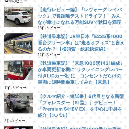
14件のビュー
【走行レビュー編】『レヴォーグ レイバ
ック』で長距離テストドライブ！ みん
なが幸せになれる万能SUVで秋田を満喫
13件のビュー
【鉄道乗車記】JR東日本『E235系1000
番台グリーン車』は“走るオフィス”と言え
るのか？ 【横須賀・総武快速線】
12件のビュー
【鉄道乗車記】『京急1000形1421編成』
が車両更新を機に“リクライニングレバー
付きL/Cカー化”に コンセントだらけの
車両に短時間乗車してみた【京急】
11件のビュー
【クルマ紹介・短試乗】6代目となる新型
『フォレスター（SL型）』デビュー！
「Premium S:HEV EX」を中心に中身を
紹介【スバル】
8件のビュー