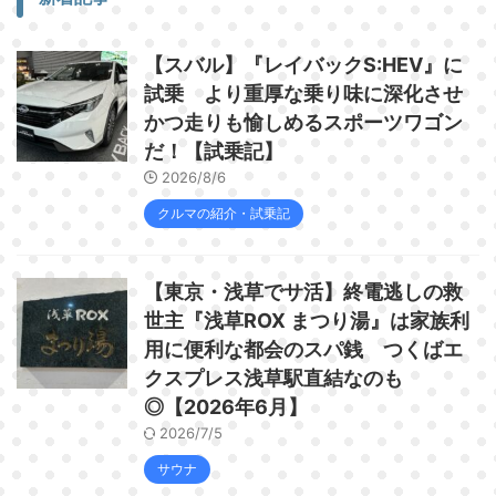
【スバル】『レイバックS:HEV』に
試乗 より重厚な乗り味に深化させ
かつ走りも愉しめるスポーツワゴン
だ！【試乗記】
2026/8/6
クルマの紹介・試乗記
【東京・浅草でサ活】終電逃しの救
世主『浅草ROX まつり湯』は家族利
用に便利な都会のスパ銭 つくばエ
クスプレス浅草駅直結なのも
◎【2026年6月】
2026/7/5
サウナ