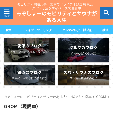
モビリティ関連記事｜愛車でドライブ｜鉄道乗車記｜
スパ・サ活をマイペースで更新中
みぞしょーのモビリティとサウナが
ある人生
愛車
ドライブ・ツーリング
クルマの紹介・試乗記
鉄道
愛車のブログ
クルマのブログ
ドライブ／カスタム／愛用品レ
クルマ紹介や試乗記
ビュー
鉄道のブログ
スパ・サウナのブログ
乗車記（移動手段の参考に）
スパ活・サ活の参考に
みぞしょーのモビリティとサウナがある人生 HOME
>
愛車
>
GROM（
GROM（現愛車）