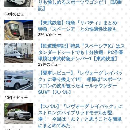
りも愉しめるスポーツワゴンだ！【試乗
記】
69件のビュー
【東武鉄道】特急『リバティ』まとめ
特急「スペーシア」との快適性比較も
37件のビュー
【鉄道乗車記】特急『スペーシアX』はス
タンダードシートでも十分快適 PC作業
環境は東武特急ナンバー1【東武鉄道】
29件のビュー
【愛車レビュー】『レヴォーグ レイバッ
ク』に乗り換えて1年 相棒は“スポーツ
ワゴンの皮を被ったオールラウンダー
SUV”【スバル】
20件のビュー
【スバル】『レヴォーグ レイバック』に
ストロングハイブリッドモデルが登
場！ 今回は「ん？」と思うことを簡単
にまとめてみた