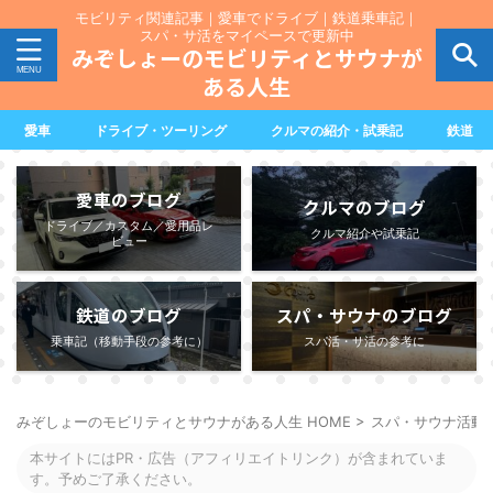
モビリティ関連記事｜愛車でドライブ｜鉄道乗車記｜
スパ・サ活をマイペースで更新中
みぞしょーのモビリティとサウナが
ある人生
愛車
ドライブ・ツーリング
クルマの紹介・試乗記
鉄道
愛車のブログ
クルマのブログ
ドライブ／カスタム／愛用品レ
クルマ紹介や試乗記
ビュー
鉄道のブログ
スパ・サウナのブログ
乗車記（移動手段の参考に）
スパ活・サ活の参考に
みぞしょーのモビリティとサウナがある人生 HOME
>
スパ・サウナ活動
本サイトにはPR・広告（アフィリエイトリンク）が含まれていま
す。予めご了承ください。