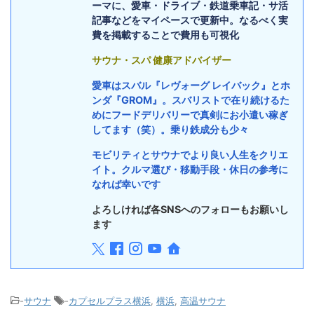
ーマに、愛車・ドライブ・鉄道乗車記・サ活
記事などをマイペースで更新中。なるべく実
費を掲載することで費用も可視化
サウナ・スパ 健康アドバイザー
愛車はスバル『レヴォーグ レイバック』とホ
ンダ『GROM』。スバリストで在り続けるた
めにフードデリバリーで真剣にお小遣い稼ぎ
してます（笑）。乗り鉄成分も少々
モビリティとサウナでより良い人生をクリエ
イト。クルマ選び・移動手段・休日の参考に
なれば幸いです
よろしければ各SNSへのフォローもお願いし
ます
-
サウナ
-
カプセルプラス横浜
,
横浜
,
高温サウナ