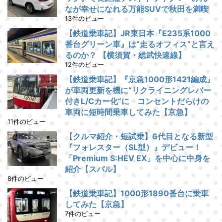
なが幸せになれる万能SUVで秋田を満喫
13件のビュー
【鉄道乗車記】JR東日本『E235系1000
番台グリーン車』は“走るオフィス”と言え
るのか？ 【横須賀・総武快速線】
12件のビュー
【鉄道乗車記】『京急1000形1421編成』
が車両更新を機に“リクライニングレバー
付きL/Cカー化”に コンセントだらけの
車両に短時間乗車してみた【京急】
11件のビュー
【クルマ紹介・短試乗】6代目となる新型
『フォレスター（SL型）』デビュー！
「Premium S:HEV EX」を中心に中身を
紹介【スバル】
8件のビュー
【鉄道乗車記】1000形1890番台に乗車
してみた【京急】
7件のビュー