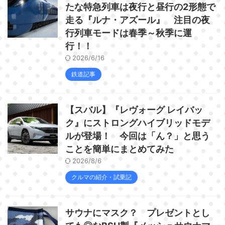
たな特急列車は夜行と昼行の2形態で
走る『ルナ・アズール』 注目の夜
行列車モードは春季～秋季に運
行！！
2026/6/16
鉄道記事
【スバル】『レヴォーグ レイバッ
ク』にストロングハイブリッドモデ
ルが登場！ 今回は「ん？」と思う
ことを簡単にまとめてみた
2026/8/6
クルマの紹介・試乗記
サウナにマスク？ プレゼントとし