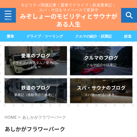
モビリティ関連記事｜愛車でドライブ｜鉄道乗車記｜
スパ・サ活をマイペースで更新中
みぞしょーのモビリティとサウナが
ある人生
愛車
ドライブ・ツーリング
クルマの紹介・試乗記
鉄道
愛車のブログ
クルマのブログ
ドライブ／カスタム／愛用品レ
クルマ紹介や試乗記
ビュー
鉄道のブログ
スパ・サウナのブログ
乗車記（移動手段の参考に）
スパ活・サ活の参考に
HOME
>
あしかがフラワーパーク
あしかがフラワーパーク