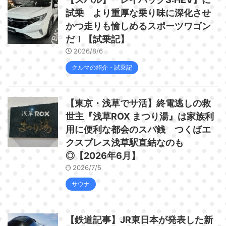
試乗 より重厚な乗り味に深化させ
かつ走りも愉しめるスポーツワゴン
だ！【試乗記】
2026/8/6
クルマの紹介・試乗記
【東京・浅草でサ活】終電逃しの救
世主『浅草ROX まつり湯』は家族利
用に便利な都会のスパ銭 つくばエ
クスプレス浅草駅直結なのも
◎【2026年6月】
2026/7/5
サウナ
【鉄道記事】JR東日本が発表した新