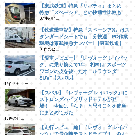
【東武鉄道】特急『リバティ』まとめ
特急「スペーシア」との快適性比較も
37件のビュー
【鉄道乗車記】特急『スペーシアX』はス
タンダードシートでも十分快適 PC作業
環境は東武特急ナンバー1【東武鉄道】
31件のビュー
【愛車レビュー】『レヴォーグ レイバッ
ク』に乗り換えて1年 相棒は“スポーツ
ワゴンの皮を被ったオールラウンダー
SUV”【スバル】
19件のビュー
【スバル】『レヴォーグ レイバック』に
ストロングハイブリッドモデルが登
場！ 今回は「ん？」と思うことを簡単
にまとめてみた
15件のビュー
【走行レビュー編】『レヴォーグ レイバ
ック』で長距離テストドライブ！ みん