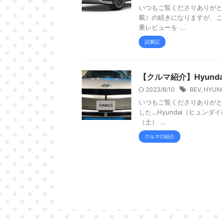
いつもご覧くださりありがと
載）の続きになりますが、この
乗レビューを ...
試乗記
【クルマ紹介】Hyund
2023/8/10
BEV
,
HYUN
いつもご覧くださりありがと
した…Hyundai（ヒュンダ
（土） ...
クルマの紹介