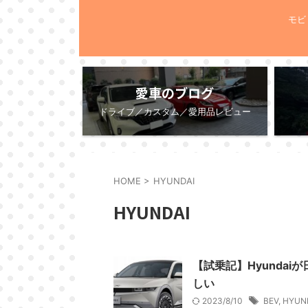
モビ
愛車のブログ
ドライブ／カスタム／愛用品レビュー
HOME
>
HYUNDAI
HYUNDAI
【試乗記】Hyundai
しい
2023/8/10
BEV
,
HYUN