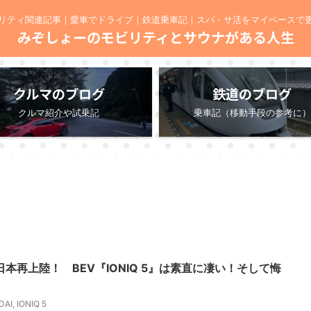
リティ関連記事｜愛車でドライブ｜鉄道乗車記｜スパ・サ活をマイペースで
みぞしょーのモビリティとサウナがある人生
クルマのブログ
鉄道のブログ
クルマ紹介や試乗記
乗車記（移動手段の参考に）
が日本再上陸！ BEV『IONIQ 5』は素直に凄い！そして悔
DAI
,
IONIQ 5