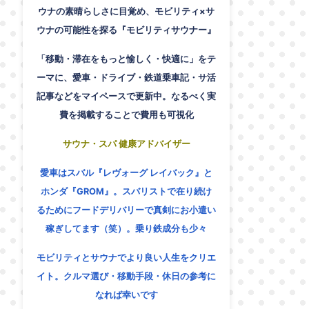
ウナの素晴らしさに目覚め、モビリティ×サ
ウナの可能性を探る『モビリティサウナー』
「移動・滞在をもっと愉しく・快適に」をテ
ーマに、愛車・ドライブ・鉄道乗車記・サ活
記事などをマイペースで更新中。なるべく実
費を掲載することで費用も可視化
サウナ・スパ 健康アドバイザー
愛車はスバル『レヴォーグ レイバック』と
ホンダ『GROM』。スバリストで在り続け
るためにフードデリバリーで真剣にお小遣い
稼ぎしてます（笑）。乗り鉄成分も少々
モビリティとサウナでより良い人生をクリエ
イト。クルマ選び・移動手段・休日の参考に
なれば幸いです