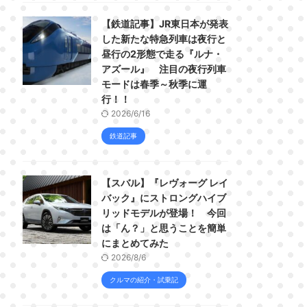
【鉄道記事】JR東日本が発表
した新たな特急列車は夜行と
昼行の2形態で走る『ルナ・
アズール』 注目の夜行列車
モードは春季～秋季に運
行！！
2026/6/16
鉄道記事
【スバル】『レヴォーグ レイ
バック』にストロングハイブ
リッドモデルが登場！ 今回
は「ん？」と思うことを簡単
にまとめてみた
2026/8/6
クルマの紹介・試乗記