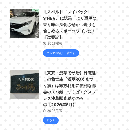
【スバル】『レイバック
S:HEV』に試乗 より重厚な
乗り味に深化させかつ走りも
愉しめるスポーツワゴンだ！
【試乗記】
2026/8/6
クルマの紹介・試乗記
【東京・浅草でサ活】終電逃
しの救世主『浅草ROX まつ
り湯』は家族利用に便利な都
会のスパ銭 つくばエクスプ
レス浅草駅直結なのも
◎【2026年6月】
2026/7/5
サウナ