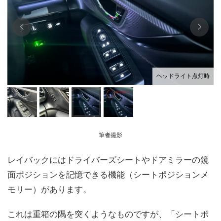
チ
ヘッドライト点灯時
筆者撮影
レイバックにはドライバーズシートやドアミラーの鏡
面ポジションを記憶できる機能（シートポジションメ
モリー）があります。
これは重箱の隅を突くようなものですが、「シートポ