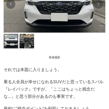
り
筆者撮影
それでは本題に入りましょう。
乗る人全員が幸せになれるSUVだと思っているスバル
『レイバック』ですが、「ここはちょっと残念だ
な…」と思う部分があるのも事実です。
最初に“残念ポイント”を列挙しておきましょう。