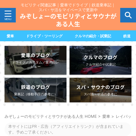
モビリティ関連記事｜愛車でドライブ｜鉄道乗車記｜
スパ・サ活をマイペースで更新中
みぞしょーのモビリティとサウナが
ある人生
愛車
ドライブ・ツーリング
クルマの紹介・試乗記
鉄道
愛車のブログ
クルマのブログ
ドライブ／カスタム／愛用品レ
クルマ紹介や試乗記
ビュー
鉄道のブログ
スパ・サウナのブログ
乗車記（移動手段の参考に）
スパ活・サ活の参考に
みぞしょーのモビリティとサウナがある人生 HOME
>
愛車
>
レイバック
本サイトにはPR・広告（アフィリエイトリンク）が含まれていま
す。予めご了承ください。