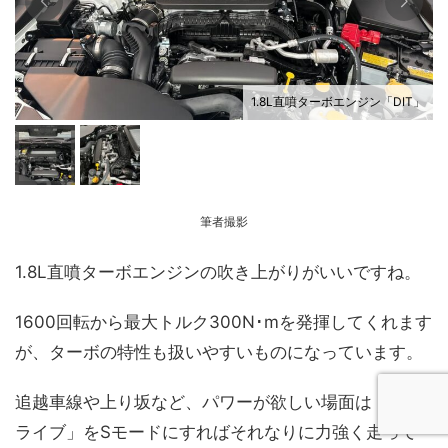
」
1.8L直噴ターボエンジン「DIT」
筆者撮影
1.8L直噴ターボエンジンの吹き上がりがいいですね。
1600回転から最大トルク300N･mを発揮してくれます
が、ターボの特性も扱いやすいものになっています。
追越車線や上り坂など、パワーが欲しい場面は「SIド
ライブ」をSモードにすればそれなりに力強く走って