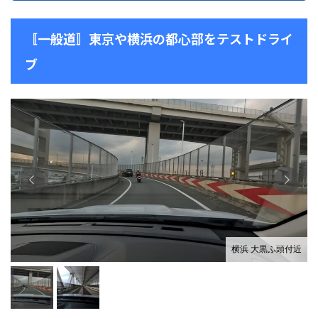
〚一般道〛東京や横浜の都心部をテストドライ
ブ
横浜 大黒ふ頭付近
）