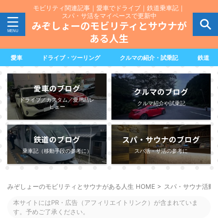
モビリティ関連記事｜愛車でドライブ｜鉄道乗車記｜
スパ・サ活をマイペースで更新中
みぞしょーのモビリティとサウナが
ある人生
愛車
ドライブ・ツーリング
クルマの紹介・試乗記
鉄道
愛車のブログ
クルマのブログ
ドライブ／カスタム／愛用品レ
クルマ紹介や試乗記
ビュー
鉄道のブログ
スパ・サウナのブログ
乗車記（移動手段の参考に）
スパ活・サ活の参考に
みぞしょーのモビリティとサウナがある人生 HOME
>
スパ・サウナ活動
本サイトにはPR・広告（アフィリエイトリンク）が含まれていま
す。予めご了承ください。