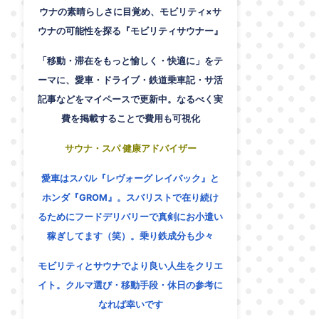
ウナの素晴らしさに目覚め、モビリティ×サ
ウナの可能性を探る『モビリティサウナー』
「移動・滞在をもっと愉しく・快適に」をテ
ーマに、愛車・ドライブ・鉄道乗車記・サ活
記事などをマイペースで更新中。なるべく実
費を掲載することで費用も可視化
サウナ・スパ 健康アドバイザー
愛車はスバル『レヴォーグ レイバック』と
ホンダ『GROM』。スバリストで在り続け
るためにフードデリバリーで真剣にお小遣い
稼ぎしてます（笑）。乗り鉄成分も少々
モビリティとサウナでより良い人生をクリエ
イト。クルマ選び・移動手段・休日の参考に
なれば幸いです