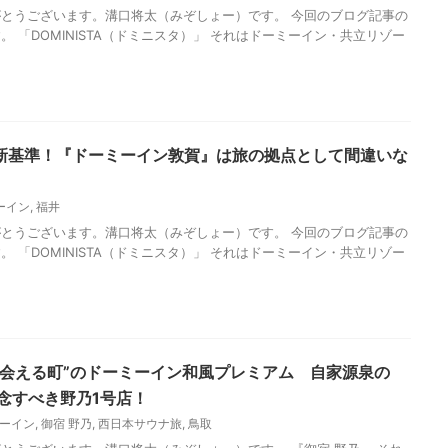
とうございます。溝口将太（みぞしょー）です。 今回のブログ記事の
 「DOMINISTA（ドミニスタ）」 それはドーミーイン・共立リゾー
新基準！『ドーミーイン敦賀』は旅の拠点として間違いな
ーイン
,
福井
とうございます。溝口将太（みぞしょー）です。 今回のブログ記事の
 「DOMINISTA（ドミニスタ）」 それはドーミーイン・共立リゾー
に会える町”のドーミーイン和風プレミアム 自家源泉の
念すべき野乃1号店！
ーイン
,
御宿 野乃
,
西日本サウナ旅
,
鳥取