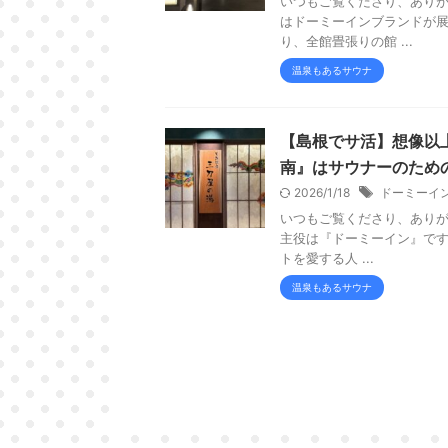
いつもご覧くださり、ありが
はドーミーインブランドが展
り、全館畳張りの館 ...
温泉もあるサウナ
【島根でサ活】想像以上
南』はサウナーのための
2026/1/18
ドーミーイ
いつもご覧くださり、ありが
主役は『ドーミーイン』です。
トを愛する人 ...
温泉もあるサウナ