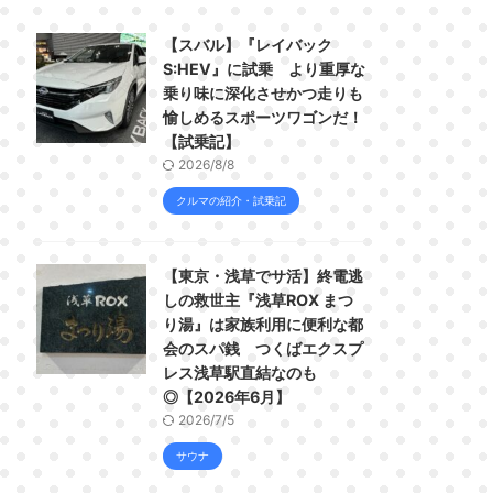
【スバル】『レイバック
S:HEV』に試乗 より重厚な
乗り味に深化させかつ走りも
愉しめるスポーツワゴンだ！
【試乗記】
2026/8/8
クルマの紹介・試乗記
【東京・浅草でサ活】終電逃
しの救世主『浅草ROX まつ
り湯』は家族利用に便利な都
会のスパ銭 つくばエクスプ
レス浅草駅直結なのも
◎【2026年6月】
2026/7/5
サウナ