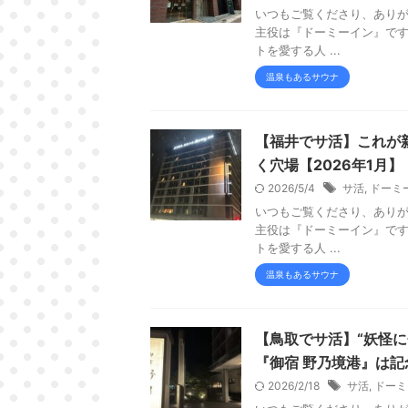
いつもご覧くださり、ありが
主役は『ドーミーイン』です。
トを愛する人 ...
温泉もあるサウナ
【福井でサ活】これが
く穴場【2026年1月】
2026/5/4
サ活
,
ドーミ
いつもご覧くださり、ありが
主役は『ドーミーイン』です。
トを愛する人 ...
温泉もあるサウナ
【鳥取でサ活】“妖怪
『御宿 野乃境港』は記
2026/2/18
サ活
,
ドーミ