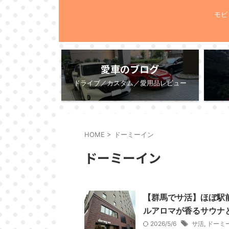
モビ
愛車のブログ
ドライブ／カスタム／愛用品レビュー
HOME
>
ドーミーイン
ドーミーイン
【群馬でサ活】ほぼ駅
ルアロマが香るサウナ
2026/5/6
サ活
,
ドーミ