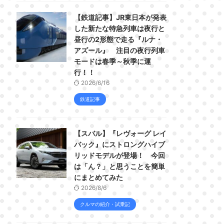
【鉄道記事】JR東日本が発表
した新たな特急列車は夜行と
昼行の2形態で走る『ルナ・
アズール』 注目の夜行列車
モードは春季～秋季に運
行！！
2026/6/16
鉄道記事
【スバル】『レヴォーグ レイ
バック』にストロングハイブ
リッドモデルが登場！ 今回
は「ん？」と思うことを簡単
にまとめてみた
2026/8/6
クルマの紹介・試乗記