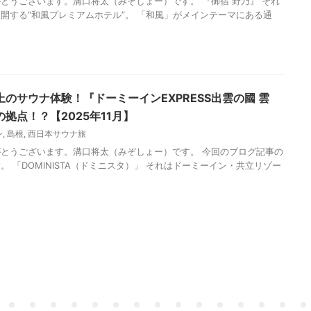
とうございます。溝口将太（みぞしょー）です。 『御宿 野乃』 それ
開する“和風プレミアムホテル”。 「和風」がメインテーマにある通
のサウナ体験！『ドーミーインEXPRESS出雲の國 雲
拠点！？【2025年11月】
ン
,
島根
,
西日本サウナ旅
とうございます。溝口将太（みぞしょー）です。 今回のブログ記事の
 「DOMINISTA（ドミニスタ）」 それはドーミーイン・共立リゾー