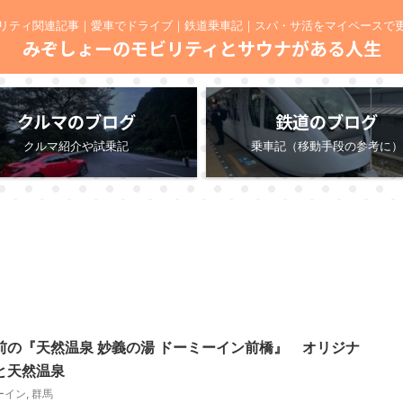
リティ関連記事｜愛車でドライブ｜鉄道乗車記｜スパ・サ活をマイペースで
みぞしょーのモビリティとサウナがある人生
クルマのブログ
鉄道のブログ
クルマ紹介や試乗記
乗車記（移動手段の参考に）
前の『天然温泉 妙義の湯 ドーミーイン前橋』 オリジナ
と天然温泉
ーイン
,
群馬